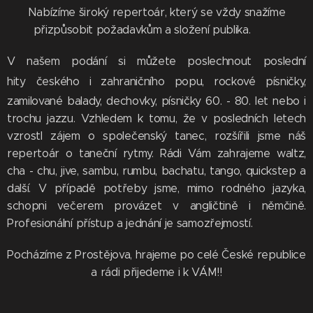
Nabízíme široký repertoár, který se vždy snažíme
přizpůsobit požadavkům a složení publika.
V našem podání si můžete poslechnout poslední
hity
českého i zahraničního popu, rockové písničky,
zamilované balady, dechovky, písničky 60. - 80. let nebo i
trochu jazzu. Vzhledem k tomu, že v posledních letech
vzrostl zájem o společenský tanec, rozšířili jsme náš
repertoár o taneční rytmy. Rádi Vám zahrajeme waltz,
cha - chu, jive, sambu, rumbu, bachatu, tango, quickstep a
další. V případě potřeby jsme, mimo rodného jazyka,
schopni večerem provázet v angličtině i němčině.
Profesionální přístup a jednání je samozřejmostí.
Pocházíme z Prostějova, hrajeme po celé České republice
a rádi přijedeme i k VÁM!!