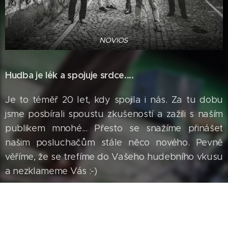
NOVIOS
Hudba je lék a spojuje srdce....
Je to téměř 20 let, kdy spojila i nás. Za tu dobu
jsme posbírali spoustu zkušeností a zažili s naším
publikem mnohé... Přesto se snažíme přinášet
našim posluchačům stále něco nového. Pevně
věříme, že se trefíme do Vašeho hudebního vkusu
a nezklameme Vás :-)